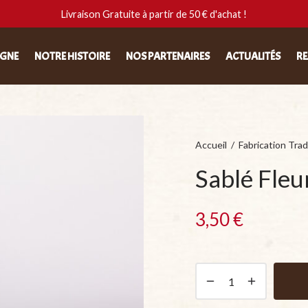
Livraison Gratuite à partir de 50 € d'achat !
IGNE
NOTRE HISTOIRE
NOS PARTENAIRES
ACTUALITÉS
RE
Accueil
/
Fabrication Trad
Sablé Fleu
3,50
€