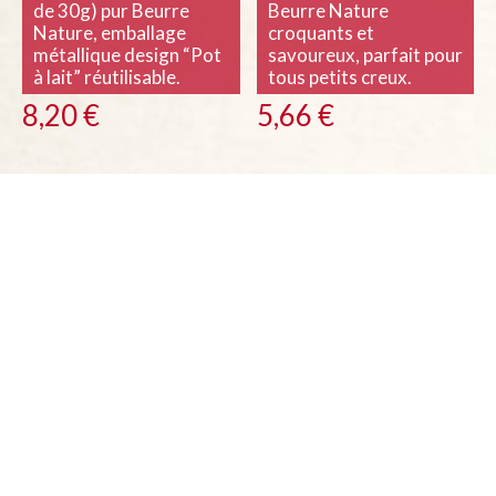
de 30g) pur Beurre
Beurre Nature
Nature, emballage
croquants et
métallique design “Pot
savoureux, parfait pour
à lait” réutilisable.
tous petits creux.
8,20
€
5,66
€
Petits Broyés du
Rochers Coco ( Sachet
Poitou *BIO* ( Sachet
de 300g) sans Gluten.
de 10 pièces 28g )
5,45
€
parfait pour le goûter,
dessert….