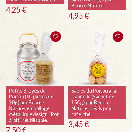
Beurre Nature.
4,25
€
4,95
€
Petits Broyés du
Sablés du Poitou à la
Poitou (10 pièces de
Cannelle (Sachet de
30g) pur Beurre
150g) pur Beurre
Nature, emballage
Nature, idéals pour
métallique design “Pot
café, thé…
à lait” réutilisable.
3,45
€
7,50
€