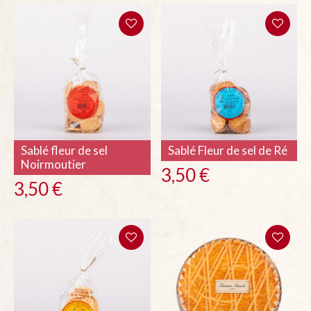
Sablé fleur de sel
Sablé Fleur de sel de Ré
Noirmoutier
3,50
€
3,50
€