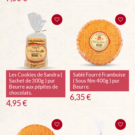
Les Cookies de Sandra (
Sablé Fourré Framboise
Sachet de 300g ) pur
( Sous film 400g ) pur
Beurre aux pépites de
Beurre.
chocolats.
6,35
€
4,95
€