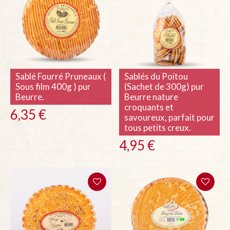
Sablé Fourré Pruneaux (
Sablés du Poitou
Sous film 400g ) pur
(Sachet de 300g) pur
Beurre.
Beurre nature
croquants et
6,35
€
savoureux, parfait pour
tous petits creux.
4,95
€