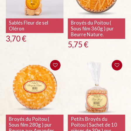
Sablés Fleur de sel
Broyés du Poitou (
Oléron
Sous film 360g ) pur
Beurre Nature.
3,70
€
5,75
€
Broyés du Poitou (
Petits Broyés du
Sous film 280g ) pur
Poitou ( Sachet de 10
Beurre aux Amandes.
pièces de 30g ) pur