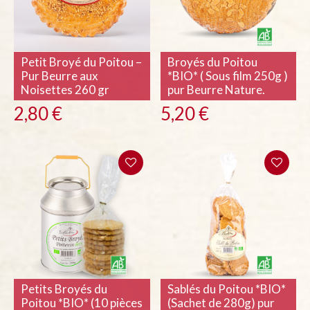
Petit Broyé du Poitou –
Broyés du Poitou
Pur Beurre aux
*BIO* ( Sous film 250g )
Noisettes 260 gr
pur Beurre Nature.
2,80
€
5,20
€
Petits Broyés du
Sablés du Poitou *BIO*
Poitou *BIO* (10 pièces
(Sachet de 280g) pur